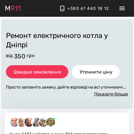
M
911
+380 67 440 18 12
Ремонт електричного котла
у
Дніпрі
від
350
грн
Швидке замовлення
Уточнити ціну
Просто заповніть заявку, дайте відповіді на всі уточнюючі за
питання по «ремонт електричного котла». Ми зв'яжемося з
Показати більше
вами протягом декількох хвилин. По максимуму заповнена
заявка, допоможе майстру назвати точну ціну у Дніпрі, яка
в основному не зміниться після завершення всіх робіт. За д
одаткову плату майстер може придбати потрібні матеріали.
Виконавці стежать за чистотою та прибирають робоче місц
е.