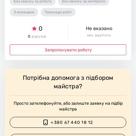
Без авансу за роботу
Без авансу за матеріали
З командою
Приклади робіт
0
Не вказано
мін. вартість
0
відгуків
Запропонувати роботу
Потрібна допомога з підбором
майстра?
Просто зателефонуйте, або залиште заявку на підбір
майстра
+380 67 440 18 12