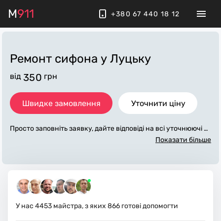
M
911
+380 67 440 18 12
Ремонт сифона
у Луцьку
від
350
грн
Швидке замовлення
Уточнити ціну
Просто заповніть заявку, дайте відповіді на всі уточнюючі за
питання по «ремонт сифона». Ми зв'яжемося з вами протяг
Показати більше
ом декількох хвилин. По максимуму заповнена заявка, доп
оможе майстру назвати точну ціну у Луцьку, яка в основно
му не зміниться після завершення всіх робіт. За додаткову
плату майстер може придбати потрібні матеріали. Виконав
ці стежать за чистотою та прибирають робоче місце.
У нас
4453
майстра, з яких
866
готові допомогти