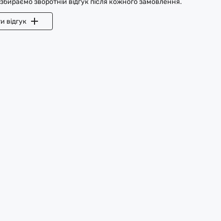
 збираємо зворотній відгук після кожного замовлення.
и відгук