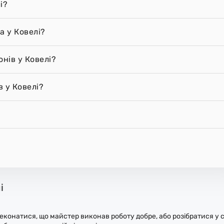
і?
а у Ковелі?
нів у Ковелі?
 у Ковелі?
і
конатися, що майстер виконав роботу добре, або розібратися у с