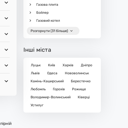
Газова плита
Бойлер
Газовий котел
Розгорнути (31 більше)
Інші міста
Луцьк
Київ
Харків
Дніпро
Львів
Одеса
Нововолинськ
Камінь-Каширський
Берестечко
Любомль
Горохів
Рожище
Володимир-Волинський
Ківерці
Устилуг
пірній