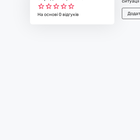
ситуації
Додат
На основі 0 відгуків