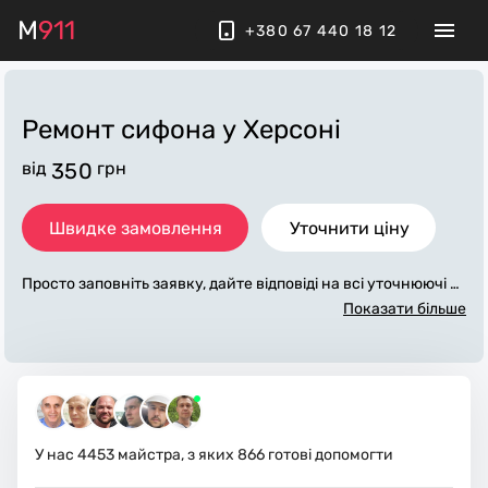
M
911
+380 67 440 18 12
Ремонт сифона
у Херсоні
від
350
грн
Швидке замовлення
Уточнити ціну
Просто заповніть заявку, дайте відповіді на всі уточнюючі за
питання по «ремонт сифона». Ми зв'яжемося з вами протяг
Показати більше
ом декількох хвилин. По максимуму заповнена заявка, доп
оможе майстру назвати точну ціну у Херсоні, яка в основн
ому не зміниться після завершення всіх робіт. За додаткову
плату майстер може придбати потрібні матеріали. Виконав
ці стежать за чистотою та прибирають робоче місце.
У нас
4453
майстра, з яких
866
готові допомогти