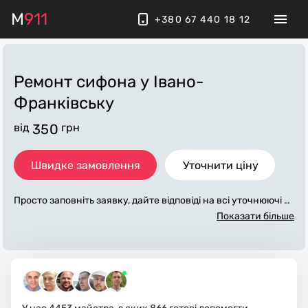
M
911
+380 67 440 18 12
Ремонт сифона
у Івано-
Франківську
від
350
грн
Швидке замовлення
Уточнити ціну
Просто заповніть заявку, дайте відповіді на всі уточнюючі за
питання по «ремонт сифона». Ми зв'яжемося з вами протяг
Показати більше
ом декількох хвилин. По максимуму заповнена заявка, доп
оможе майстру назвати точну ціну у Івано-Франківську, як
а в основному не зміниться після завершення всіх робіт. За
додаткову плату майстер може придбати потрібні матеріал
и. Виконавці стежать за чистотою та прибирають робоче мі
сце.