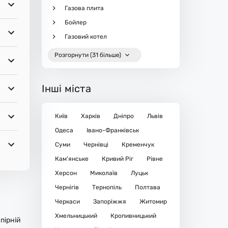
Газова плита
Бойлер
Газовий котел
Розгорнути (31 більше)
Інші міста
Київ
Харків
Дніпро
Львів
Одеса
Івано-Франківськ
Суми
Чернівці
Кременчук
Кам'янське
Кривий Ріг
Рівне
Херсон
Миколаїв
Луцьк
Чернігів
Тернопіль
Полтава
Черкаси
Запоріжжя
Житомир
Хмельницький
Кропивницький
пірній