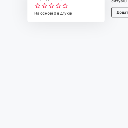
ситуації
Додат
На основі 0 відгуків