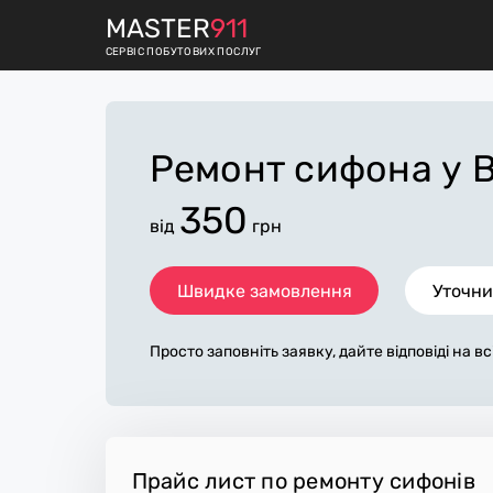
M
ASTER
911
СЕРВІС ПОБУТОВИХ ПОСЛУГ
Ремонт сифона
у 
350
від
грн
Швидке замовлення
Уточни
Просто заповніть заявку, дайте відповіді на в
питання по «ремонт сифона». Ми зв'яжемося 
ом декількох хвилин. По максимуму заповнен
оможе майстру назвати точну ціну у Вінниці,
му не зміниться після завершення всіх робіт.
лату майстер може придбати потрібні матері
Прайс лист по ремонту сифонів
стежать за чистотою та прибирають робоче м