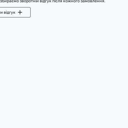
 збираємо зворотній відгук після кожного замовлення.
и відгук