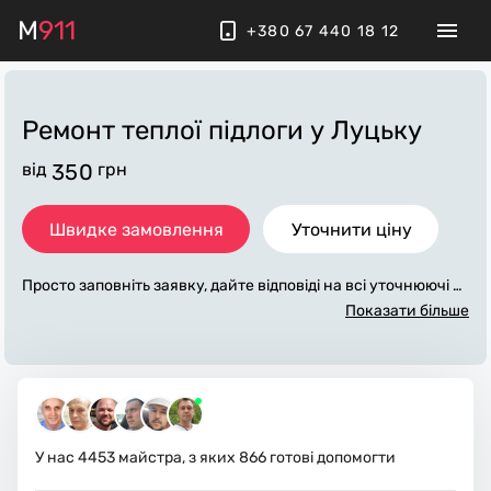
M
911
+380 67 440 18 12
Ремонт теплої підлоги
у Луцьку
від
350
грн
Швидке замовлення
Уточнити ціну
Просто заповніть заявку, дайте відповіді на всі уточнюючі за
питання по «ремонт теплої підлоги». Ми зв'яжемося з вами
Показати більше
протягом декількох хвилин. По максимуму заповнена заяв
ка, допоможе майстру назвати точну ціну у Луцьку, яка в о
сновному не зміниться після завершення всіх робіт. За дод
аткову плату майстер може придбати потрібні матеріали. В
иконавці стежать за чистотою та прибирають робоче місце.
У нас
4453
майстра, з яких
866
готові допомогти