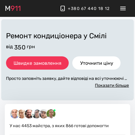
M
911
+380 67 440 18 12
Ремонт кондиціонера
у Смілі
від
350
грн
Швидке замовлення
Уточнити ціну
Просто заповніть заявку, дайте відповіді на всі уточнюючі за
питання по «ремонт кондиціонера». Ми зв'яжемося з вами
Показати більше
протягом декількох хвилин. По максимуму заповнена заяв
ка, допоможе майстру назвати точну ціну у Смілі, яка в осн
овному не зміниться після завершення всіх робіт. За додатк
ову плату майстер може придбати потрібні матеріали. Вико
навці стежать за чистотою та прибирають робоче місце.
У нас
4453
майстра, з яких
866
готові допомогти