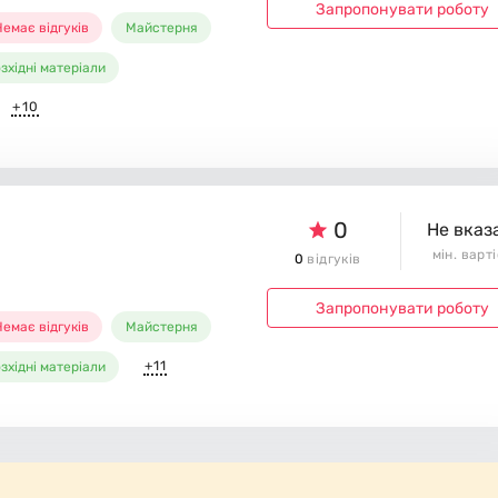
Запропонувати роботу
емає відгуків
Майстерня
зхідні матеріали
+10
0
Не вказ
мін. варт
0
відгуків
Запропонувати роботу
емає відгуків
Майстерня
+11
зхідні матеріали