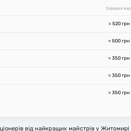
Середня вар
≈ 520
грн
≈ 500
грн
≈ 350
грн
≈ 350
грн
≈ 350
грн
иціонерів від найкращих майстрів у Житомирі