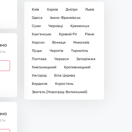
Київ
Харків
Дніпро
Львів
Одеса
Івано-Франківськ
Суми
Чернівці
Кременчук
Кам'янське
Кривий Ріг
Рівне
Херсон
Вінниця
Миколаїв
ано
Луцьк
Чернігів
Тернопіль
ість
Полтава
Черкаси
Запоріжжя
Хмельницький
Кропивницький
Ужгород
Біла Церква
Бердичів
Коростень
Звягель (Новоград-Волинський)
ано
ість