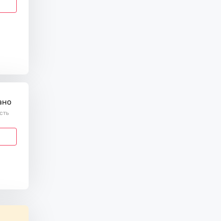
ано
ість