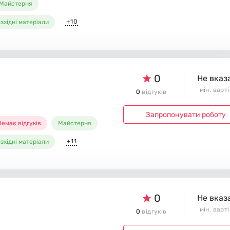
Майстерня
+10
зхідні матеріали
0
Не вказ
мін. варт
0
відгуків
Запропонувати роботу
емає відгуків
Майстерня
+11
зхідні матеріали
0
Не вказ
мін. варт
0
відгуків