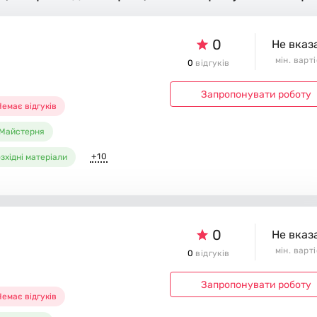
0
Не вказ
мін. варт
0
відгуків
Запропонувати роботу
емає відгуків
Майстерня
+10
зхідні матеріали
0
Не вказ
мін. варт
0
відгуків
Запропонувати роботу
емає відгуків