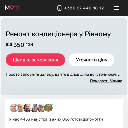
M
911
+380 67 440 18 12
Ремонт кондиціонера
у Рівному
від
350
грн
Швидке замовлення
Уточнити ціну
Просто заповніть заявку, дайте відповіді на всі уточнюючі за
питання по «ремонт кондиціонера». Ми зв'яжемося з вами
Показати більше
протягом декількох хвилин. По максимуму заповнена заяв
ка, допоможе майстру назвати точну ціну у Рівному, яка в о
сновному не зміниться після завершення всіх робіт. За дод
аткову плату майстер може придбати потрібні матеріали. В
иконавці стежать за чистотою та прибирають робоче місце.
У нас
4453
майстра, з яких
866
готові допомогти