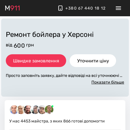
M
911
+380 67 440 18 12
Ремонт бойлера
у Херсоні
від
600
грн
Швидке замовлення
Уточнити ціну
Просто заповніть заявку, дайте відповіді на всі уточнюючі за
питання по «ремонт бойлера». Ми зв'яжемося з вами протя
Показати більше
гом декількох хвилин. По максимуму заповнена заявка, до
поможе майстру назвати точну ціну у Херсоні, яка в основ
ному не зміниться після завершення всіх робіт. За додатков
у плату майстер може придбати потрібні матеріали. Викона
вці стежать за чистотою та прибирають робоче місце.
У нас
4453
майстра, з яких
866
готові допомогти