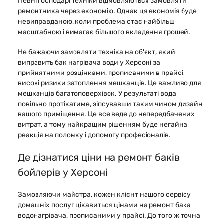
Певні господарі техніки відмовляються замовляти
ремонтника через економію. Однак ця економія буде
невиправданою, коли проблема стає найбільш
масштабною і вимагає більшого вкладення грошей.
Не бажаючи замовляти техніка на об'єкт, який
виправить бак нагрівача води у Херсоні за
прийнятними розцінками, прописаними в прайсі,
високі ризики затоплення мешканців. Це важливо для
мешканців багатоповерхівок. У результаті вода
повільно протікатиме, зіпсувавши таким чином дизайн
вашого приміщення. Це все веде до непередбачених
витрат, а тому найкращим рішенням буде негайна
реакція на поломку і допомогу професіоналів.
Де дізнатися ціни на ремонт баків
бойлерів у Херсоні
Замовляючи майстра, кожен клієнт нашого сервісу
домашніх послуг цікавиться цінами на ремонт бака
водонагрівача, прописаними у прайсі. До того ж точна