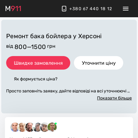
M
911
+380 67 440 18 12
Ремонт бака бойлера
у Херсоні
від
800—1500
грн
Швидке замовлення
Уточнити ціну
Як формується ціна?
Просто заповніть заявку, дайте відповіді на всі уточнюючі за
питання по «ремонт бака бойлера». Ми зв'яжемося з вами
Показати більше
протягом декількох хвилин. По максимуму заповнена заяв
ка, допоможе майстру назвати точну ціну у Херсоні, яка в о
сновному не зміниться після завершення всіх робіт. За дод
аткову плату майстер може придбати потрібні матеріали. В
иконавці стежать за чистотою та прибирають робоче місце.