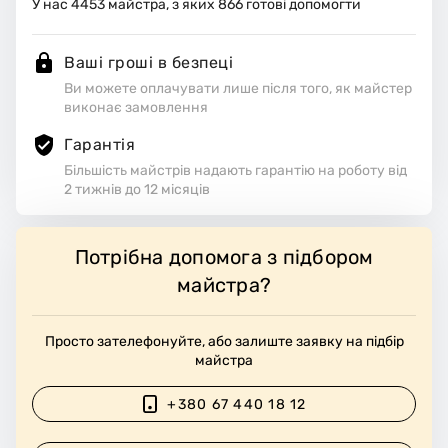
У нас
4453
майстра, з яких
866
готові допомогти
Ваші гроші в безпеці
Ви можете оплачувати лише після того, як майстер
виконає замовлення
Гарантія
Більшість майстрів надають гарантію на роботу від
2 тижнів до 12 місяців
Потрібна допомога з підбором
майстра?
Просто зателефонуйте, або залиште заявку на підбір
майстра
+380 67 440 18 12