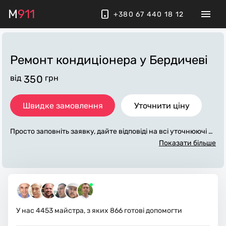
M
911
+380 67 440 18 12
Ремонт кондиціонера
у Бердичеві
від
350
грн
Швидке замовлення
Уточнити ціну
Просто заповніть заявку, дайте відповіді на всі уточнюючі за
питання по «ремонт кондиціонера». Ми зв'яжемося з вами
Показати більше
протягом декількох хвилин. По максимуму заповнена заяв
ка, допоможе майстру назвати точну ціну у Бердичеві, яка
в основному не зміниться після завершення всіх робіт. За д
одаткову плату майстер може придбати потрібні матеріали.
Виконавці стежать за чистотою та прибирають робоче місц
е.
У нас
4453
майстра, з яких
866
готові допомогти