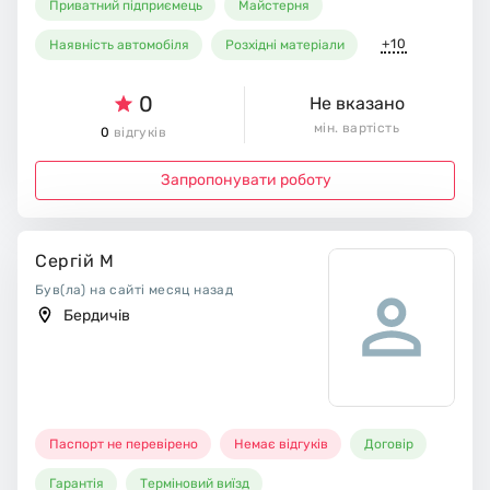
Приватний підприємець
Майстерня
+10
Наявність автомобіля
Розхідні матеріали
0
Не вказано
мін. вартість
0
відгуків
Запропонувати роботу
Сергій М
Був(ла) на сайті месяц назад
Бердичів
Паспорт не перевірено
Немає відгуків
Договір
Гарантія
Терміновий виїзд