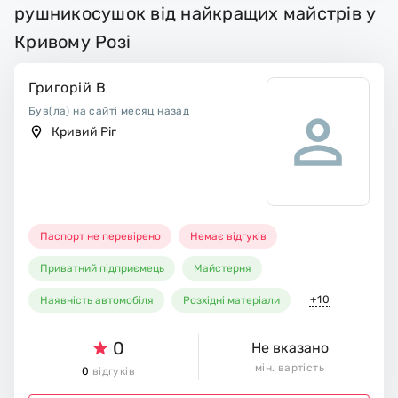
рушникосушок від найкращих майстрів у
Кривому Розі
Григорій В
Був(ла) на сайті месяц назад
Кривий Ріг
Паспорт не перевірено
Немає відгуків
Приватний підприємець
Майстерня
+10
Наявність автомобіля
Розхідні матеріали
0
Не вказано
мін. вартість
0
відгуків