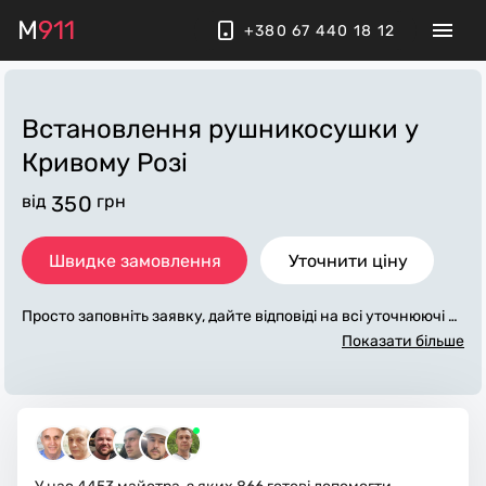
M
911
+380 67 440 18 12
Встановлення рушникосушки
у
Кривому Розі
від
350
грн
Швидке замовлення
Уточнити ціну
Просто заповніть заявку, дайте відповіді на всі уточнюючі за
питання по «встановлення рушникосушки». Ми зв'яжемос
Показати більше
я з вами протягом декількох хвилин. По максимуму заповн
ена заявка, допоможе майстру назвати точну ціну у Криво
му Розі, яка в основному не зміниться після завершення всі
х робіт. За додаткову плату майстер може придбати потрібн
і матеріали. Виконавці стежать за чистотою та прибирають
робоче місце.