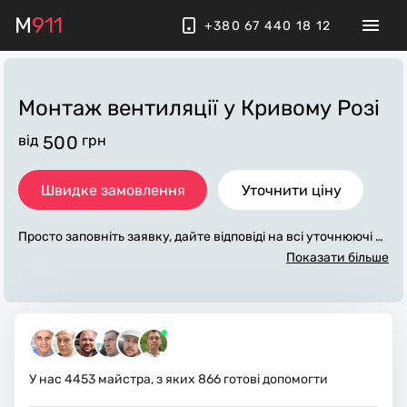
M
911
+380 67 440 18 12
Монтаж вентиляції
у Кривому Розі
від
500
грн
Швидке замовлення
Уточнити ціну
Просто заповніть заявку, дайте відповіді на всі уточнюючі за
питання по «монтаж вентиляції». Ми зв'яжемося з вами пр
Показати більше
отягом декількох хвилин. По максимуму заповнена заявка,
допоможе майстру назвати точну ціну у Кривому Розі, яка
в основному не зміниться після завершення всіх робіт. За д
одаткову плату майстер може придбати потрібні матеріали.
Виконавці стежать за чистотою та прибирають робоче місц
е.
У нас
4453
майстра, з яких
866
готові допомогти