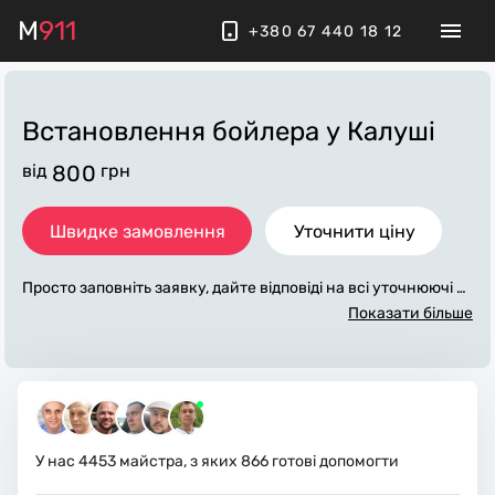
M
911
+380 67 440 18 12
Встановлення бойлера
у Калуші
від
800
грн
Швидке замовлення
Уточнити ціну
Просто заповніть заявку, дайте відповіді на всі уточнюючі за
питання по «встановлення бойлера». Ми зв'яжемося з вам
Показати більше
и протягом декількох хвилин. По максимуму заповнена зая
вка, допоможе майстру назвати точну ціну у Калуші, яка в о
сновному не зміниться після завершення всіх робіт. За дод
аткову плату майстер може придбати потрібні матеріали. В
иконавці стежать за чистотою та прибирають робоче місце.
У нас
4453
майстра, з яких
866
готові допомогти