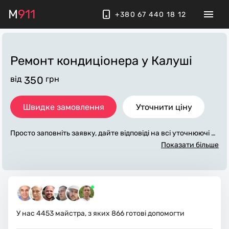
M
911
+380 67 440 18 12
Ремонт кондиціонера
у Калуші
від
350
грн
Швидке замовлення
Уточнити ціну
Просто заповніть заявку, дайте відповіді на всі уточнюючі за
питання по «ремонт кондиціонера». Ми зв'яжемося з вами
Показати більше
протягом декількох хвилин. По максимуму заповнена заяв
ка, допоможе майстру назвати точну ціну у Калуші, яка в ос
новному не зміниться після завершення всіх робіт. За дода
ткову плату майстер може придбати потрібні матеріали. Ви
конавці стежать за чистотою та прибирають робоче місце.
У нас
4453
майстра, з яких
866
готові допомогти