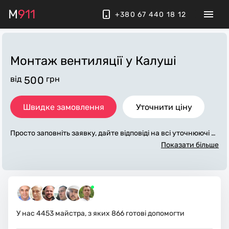
M
911
+380 67 440 18 12
Монтаж вентиляції
у Калуші
від
500
грн
Швидке замовлення
Уточнити ціну
Просто заповніть заявку, дайте відповіді на всі уточнюючі за
питання по «монтаж вентиляції». Ми зв'яжемося з вами пр
Показати більше
отягом декількох хвилин. По максимуму заповнена заявка,
допоможе майстру назвати точну ціну у Калуші, яка в осно
вному не зміниться після завершення всіх робіт. За додатко
ву плату майстер може придбати потрібні матеріали. Викон
авці стежать за чистотою та прибирають робоче місце.
У нас
4453
майстра, з яких
866
готові допомогти