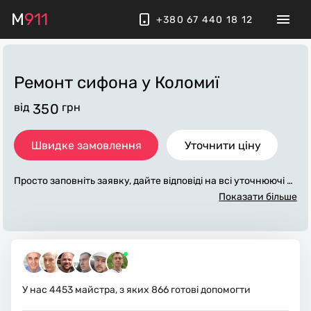
M
911
+380 67 440 18 12
Ремонт сифона
у Коломиї
від
350
грн
Швидке замовлення
Уточнити ціну
Просто заповніть заявку, дайте відповіді на всі уточнюючі за
питання по «ремонт сифона». Ми зв'яжемося з вами протяг
Показати більше
ом декількох хвилин. По максимуму заповнена заявка, доп
оможе майстру назвати точну ціну у Коломиї, яка в основн
ому не зміниться після завершення всіх робіт. За додаткову
плату майстер може придбати потрібні матеріали. Виконав
ці стежать за чистотою та прибирають робоче місце.
У нас
4453
майстра, з яких
866
готові допомогти