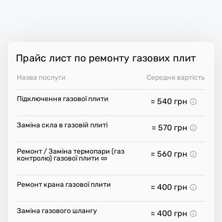
Прайс лист по ремонту газових плит
Назва послуги
Середня вартість
Підключення газової плити
≈ 540
грн
Заміна скла в газовій плиті
≈ 570
грн
Ремонт / Заміна термопари (газ
≈ 560
грн
контролю) газової плити
Ремонт крана газової плити
≈ 400
грн
Заміна газового шлангу
≈ 400
грн