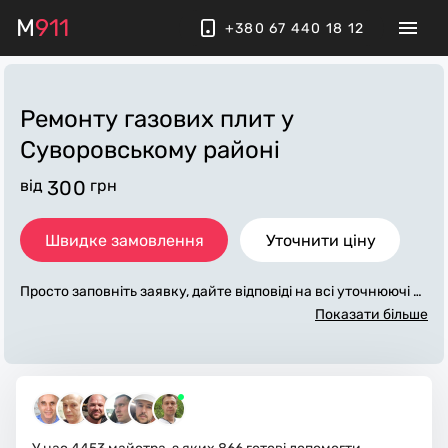
M
911
+380 67 440 18 12
Ремонту газових плит у
Суворовському районі
від
300
грн
Швидке замовлення
Уточнити ціну
Просто заповніть заявку, дайте відповіді на всі уточнюючі за
питання по «ремонт газової плити». Ми зв'яжемося з вами
Показати більше
протягом декількох хвилин. По максимуму заповнена заяв
ка, допоможе майстру назвати точну ціну у Суворовському
районі (Одеса), яка в основному не зміниться після заверш
ення всіх робіт. За додаткову плату майстер може придбат
и потрібні матеріали. Виконавці стежать за чистотою та при
бирають робоче місце.