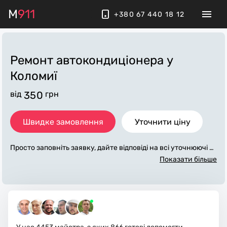
M
911
+380 67 440 18 12
Ремонт автокондиціонера
у
Коломиї
від
350
грн
Швидке замовлення
Уточнити ціну
Просто заповніть заявку, дайте відповіді на всі уточнюючі за
питання по «ремонт автокондиціонера». Ми зв'яжемося з в
Показати більше
ами протягом декількох хвилин. По максимуму заповнена
заявка, допоможе майстру назвати точну ціну у Коломиї, як
а в основному не зміниться після завершення всіх робіт. За
додаткову плату майстер може придбати потрібні матеріал
и. Виконавці стежать за чистотою та прибирають робоче мі
сце.