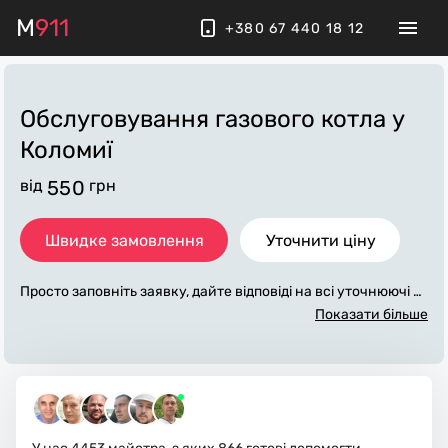
M
911
+380 67 440 18 12
Обслуговування газового котла
у
Коломиї
від
550
грн
Швидке замовлення
Уточнити ціну
Просто заповніть заявку, дайте відповіді на всі уточнюючі за
питання по «обслуговування газового котла». Ми зв'яжемо
Показати більше
ся з вами протягом декількох хвилин. По максимуму запов
нена заявка, допоможе майстру назвати точну ціну у Коло
миї, яка в основному не зміниться після завершення всіх ро
біт. За додаткову плату майстер може придбати потрібні ма
теріали. Виконавці стежать за чистотою та прибирають роб
оче місце.