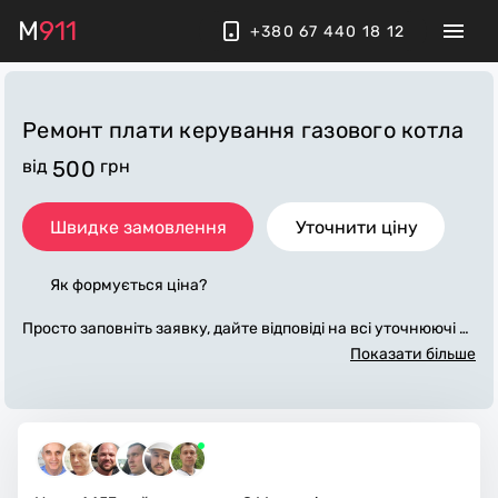
M
911
+380 67 440 18 12
Ремонт плати керування газового котла
від
500
грн
Швидке замовлення
Уточнити ціну
Як формується ціна?
Просто заповніть заявку, дайте відповіді на всі уточнюючі за
питання по «ремонт плати керування газового котла». Ми
Показати більше
зв'яжемося з вами протягом декількох хвилин. По максиму
му заповнена заявка, допоможе майстру назвати точну цін
у, яка в основному не зміниться після завершення всіх робі
т. За додаткову плату майстер може придбати потрібні мат
еріали. Виконавці стежать за чистотою та прибирають робо
че місце.