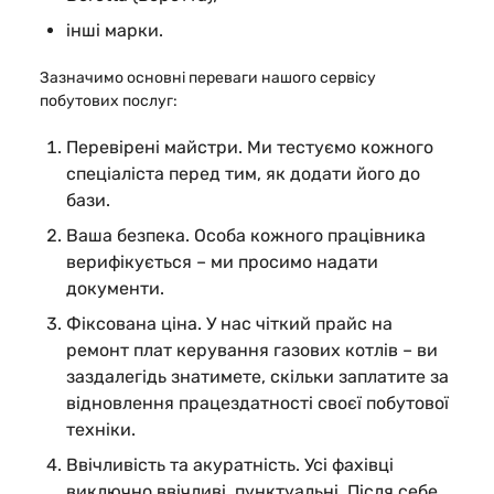
інші марки.
Зазначимо основні переваги нашого сервісу
побутових послуг:
Перевірені майстри.
Ми тестуємо кожного
спеціаліста перед тим, як додати його до
бази.
Ваша безпека.
Особа кожного працівника
верифікується – ми просимо надати
документи.
Фіксована ціна.
У нас чіткий прайс на
ремонт плат керування газових котлів – ви
заздалегідь знатимете, скільки заплатите за
відновлення працездатності своєї побутової
техніки.
Ввічливість та акуратність.
Усі фахівці
виключно ввічливі, пунктуальні. Після себе