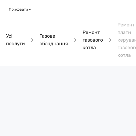
Приховати
Ремонт
Ремонт
плати
Усі
Газове
газового
керува
послуги
обладнання
котла
газовог
котла