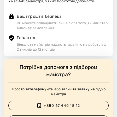
У нас
4453
майстра, з яких
866
готові допомогти
Ваші гроші в безпеці
Ви можете оплачувати лише після того, як майстер
виконає замовлення
Гарантія
Більшість майстрів надають гарантію на роботу від
2 тижнів до 12 місяців
Потрібна допомога з підбором
майстра?
Просто зателефонуйте, або залиште заявку на підбір
майстра
+380 67 440 18 12