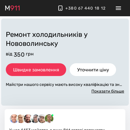
M
911
+380 67 440 18 12
Ремонт холодильників у
Нововолинську
від
350
грн
Швидке замовлення
Уточнити ціну
Майстри нашого сервісу мають високу кваліфікацію та знач
ний досвід у обслуговуванні, діагностиці та ремонту холод
Показати більше
ильників на дому, морозильних камер різного ступеня скла
дності. Є досвід ремонту всіх брендів та моделей. Працюєм
о у місті Нововолинськ та передмісті з виїздом по Волинські
й області.