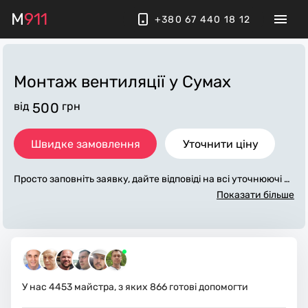
M
911
+380 67 440 18 12
Монтаж вентиляції
у Сумах
від
500
грн
Швидке замовлення
Уточнити ціну
Просто заповніть заявку, дайте відповіді на всі уточнюючі за
питання по «монтаж вентиляції». Ми зв'яжемося з вами пр
Показати більше
отягом декількох хвилин. По максимуму заповнена заявка,
допоможе майстру назвати точну ціну у Сумах, яка в основ
ному не зміниться після завершення всіх робіт. За додатков
у плату майстер може придбати потрібні матеріали. Викона
вці стежать за чистотою та прибирають робоче місце.
У нас
4453
майстра, з яких
866
готові допомогти