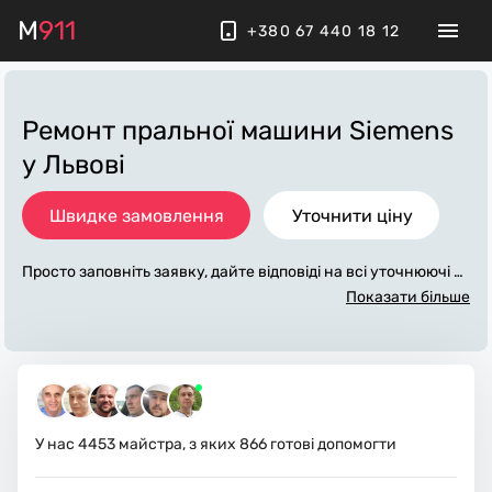
M
911
+380 67 440 18 12
Ремонт пральної машини Siemens
у Львові
Швидке замовлення
Уточнити ціну
Просто заповніть заявку, дайте відповіді на всі уточнюючі за
питання по «ремонт пральної машини siemens». Ми зв'яже
Показати більше
мося з вами протягом декількох хвилин. По максимуму зап
овнена заявка, допоможе майстру назвати точну ціну у Ль
вові, яка в основному не зміниться після завершення всіх р
обіт. За додаткову плату майстер може придбати потрібні м
атеріали. Виконавці стежать за чистотою та прибирають ро
боче місце.
У нас
4453
майстра, з яких
866
готові допомогти