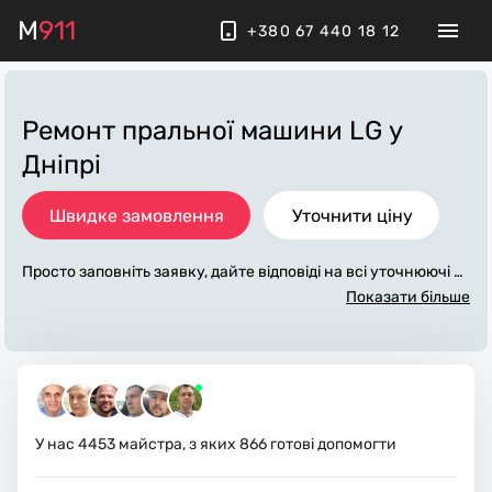
M
911
+380 67 440 18 12
Ремонт пральної машини LG
у
Дніпрі
Швидке замовлення
Уточнити ціну
Просто заповніть заявку, дайте відповіді на всі уточнюючі за
питання по «ремонт пральної машини lg». Ми зв'яжемося з
Показати більше
вами протягом декількох хвилин. По максимуму заповнена
заявка, допоможе майстру назвати точну ціну у Дніпрі, яка
в основному не зміниться після завершення всіх робіт. За д
одаткову плату майстер може придбати потрібні матеріали.
Виконавці стежать за чистотою та прибирають робоче місц
е.
У нас
4453
майстра, з яких
866
готові допомогти