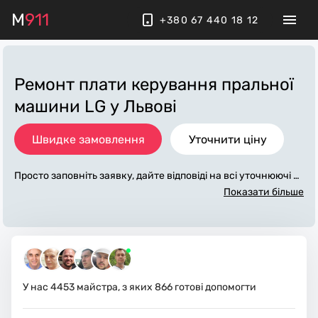
M
911
+380 67 440 18 12
Ремонт плати керування пральної
машини LG
у Львові
Швидке замовлення
Уточнити ціну
Просто заповніть заявку, дайте відповіді на всі уточнюючі за
питання по «ремонт плати керування пральної машини lg».
Показати більше
Ми зв'яжемося з вами протягом декількох хвилин. По макс
имуму заповнена заявка, допоможе майстру назвати точн
у ціну у Львові, яка в основному не зміниться після заверше
ння всіх робіт. За додаткову плату майстер може придбати
потрібні матеріали. Виконавці стежать за чистотою та приб
ирають робоче місце.
У нас
4453
майстра, з яких
866
готові допомогти