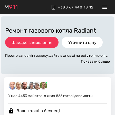
M
911
+380 67 440 18 12
Ремонт газового котла Radiant
Швидке замовлення
Уточнити ціну
Просто заповніть заявку, дайте відповіді на всі уточнюючі за
питання по «ремонт газового котла radiant». Ми зв'яжемос
Показати більше
я з вами протягом декількох хвилин. По максимуму заповн
ена заявка, допоможе майстру назвати точну ціну, яка в ос
новному не зміниться після завершення всіх робіт. За дода
ткову плату майстер може придбати потрібні матеріали. Ви
конавці стежать за чистотою та прибирають робоче місце.
У нас
4453
майстра, з яких
866
готові допомогти
Ваші гроші в безпеці