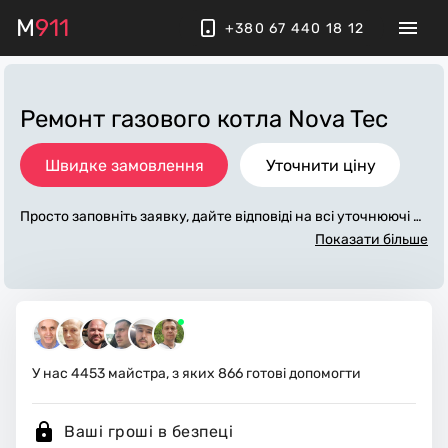
M
911
+380 67 440 18 12
Ремонт газового котла Nova Tec
Швидке замовлення
Уточнити ціну
Просто заповніть заявку, дайте відповіді на всі уточнюючі за
питання по «ремонт газового котла nova tec». Ми зв'яжемо
Показати більше
ся з вами протягом декількох хвилин. По максимуму запов
нена заявка, допоможе майстру назвати точну ціну, яка в о
сновному не зміниться після завершення всіх робіт. За дод
аткову плату майстер може придбати потрібні матеріали. В
иконавці стежать за чистотою та прибирають робоче місце.
У нас
4453
майстра, з яких
866
готові допомогти
Ваші гроші в безпеці