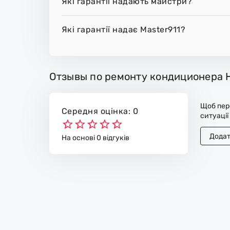
Які гарантії надають майстри?
Які гарантії надає Master911?
Отзывы по ремонту кондиционера Hi
Щоб пере
Середня оцінка: 0
ситуації
Додат
На основі 0 відгуків