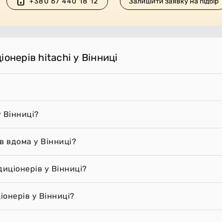
+380 67 440 18 12
Залишити заявку на підбір
онерів hitachi у Вінниці
 Вінниці?
в вдома у Вінниці?
диціонерів у Вінниці?
онерів у Вінниці?