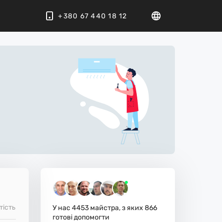
+380 67 440 18 12
тість
У нас
4453
майстра, з яких
866
готові допомогти