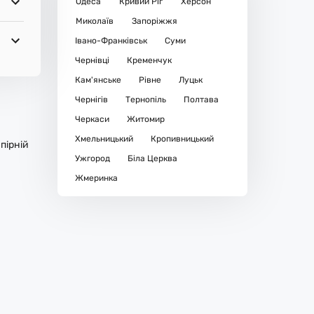
Одеса
Кривий Ріг
Херсон
Миколаїв
Запоріжжя
Івано-Франківськ
Суми
Чернівці
Кременчук
Кам'янське
Рівне
Луцьк
Чернігів
Тернопіль
Полтава
Черкаси
Житомир
Хмельницький
Кропивницький
пірній
Ужгород
Біла Церква
Жмеринка