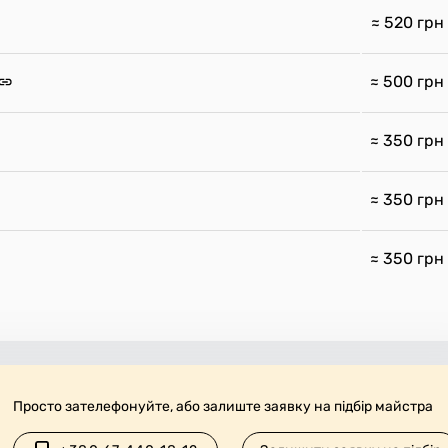
≈ 520
грн
≈ 500
грн
≈ 350
грн
≈ 350
грн
≈ 350
грн
Просто зателефонуйте, або залиште заявку на підбір майстра