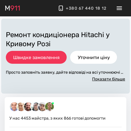
M
911
+380 67 440 18 12
Ремонт кондиціонера Hitachi
у
Кривому Розі
Швидке замовлення
Уточнити ціну
Просто заповніть заявку, дайте відповіді на всі уточнюючі за
питання по «ремонт кондиціонера hitachi». Ми зв'яжемося
Показати більше
з вами протягом декількох хвилин. По максимуму заповне
на заявка, допоможе майстру назвати точну ціну у Кривом
у Розі, яка в основному не зміниться після завершення всіх
робіт. За додаткову плату майстер може придбати потрібні
матеріали. Виконавці стежать за чистотою та прибирають р
обоче місце.
У нас
4453
майстра, з яких
866
готові допомогти