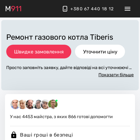
M
911
+380 67 440 18 12
Ремонт газового котла Tiberis
Швидке замовлення
Уточнити ціну
Просто заповніть заявку, дайте відповіді на всі уточнюючі за
питання по «ремонт газового котла tiberis». Ми зв'яжемося
Показати більше
з вами протягом декількох хвилин. По максимуму заповне
на заявка, допоможе майстру назвати точну ціну, яка в осн
овному не зміниться після завершення всіх робіт. За додатк
ову плату майстер може придбати потрібні матеріали. Вико
навці стежать за чистотою та прибирають робоче місце.
У нас
4453
майстра, з яких
866
готові допомогти
Ваші гроші в безпеці