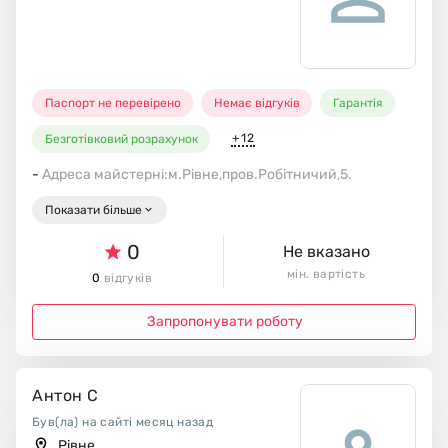
Паспорт не перевірено
Немає відгуків
Гарантія
+12
Безготівковий розрахунок
-
Адреса майстерні:м.Рівне,пров.Робітничий,5.
Показати більше
0
Не вказано
мін. вартість
0
відгуків
Запропонувати роботу
Антон С
Був(ла) на сайті месяц назад
Рівне