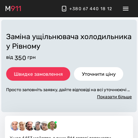
M
911
+380 67 440 18 12
Заміна ущільнювача холодильника
у Рівному
від
350
грн
Швидке замовлення
Уточнити ціну
Просто заповніть заявку, дайте відповіді на всі уточнюючі за
питання по «заміна ущільнювача холодильника». Ми зв'яж
Показати більше
емося з вами протягом декількох хвилин. По максимуму за
повнена заявка, допоможе майстру назвати точну ціну у Рі
вному, яка в основному не зміниться після завершення всіх
робіт. За додаткову плату майстер може придбати потрібні
матеріали. Виконавці стежать за чистотою та прибирають р
обоче місце.