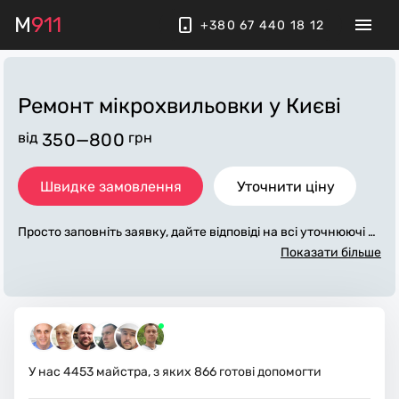
M
911
+380 67 440 18 12
Ремонт мікрохвильовки
у Києві
від
350—800
грн
Швидке замовлення
Уточнити ціну
Просто заповніть заявку, дайте відповіді на всі уточнюючі за
питання по «ремонт мікрохвильовки». Ми зв'яжемося з ва
Показати більше
ми протягом декількох хвилин. По максимуму заповнена з
аявка, допоможе майстру назвати точну ціну у Києві, яка в
основному не зміниться після завершення всіх робіт. За до
даткову плату майстер може придбати потрібні матеріали.
Виконавці стежать за чистотою та прибирають робоче місц
е.
У нас
4453
майстра, з яких
866
готові допомогти