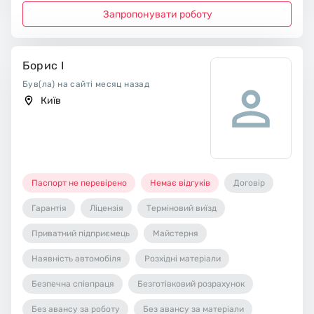
Запропонувати роботу
Борис І
Був(ла) на сайті месяц назад
Київ
Паспорт не перевірено
Немає відгуків
Договір
Гарантія
Ліцензія
Терміновий виїзд
Приватний підприємець
Майстерня
Наявність автомобіля
Розхідні матеріали
Безпечна співпраця
Безготівковий розрахунок
Без авансу за роботу
Без авансу за матеріали