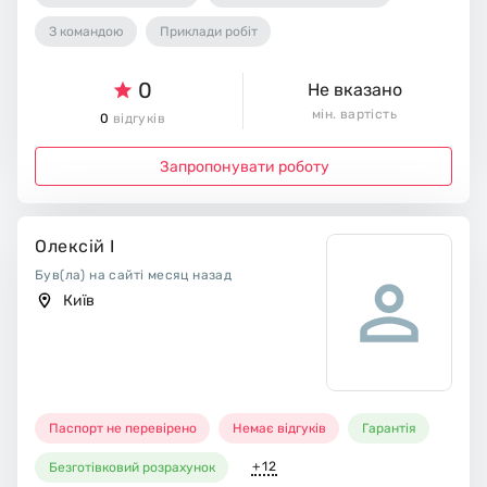
З командою
Приклади робіт
0
Не вказано
мін. вартість
0
відгуків
Запропонувати роботу
Олексій І
Був(ла) на сайті месяц назад
Київ
Паспорт не перевірено
Немає відгуків
Гарантія
+12
Безготівковий розрахунок