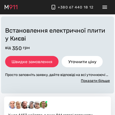
M
911
+380 67 440 18 12
Встановлення електричної плити
у Києві
від
350
грн
Швидке замовлення
Уточнити ціну
Просто заповніть заявку, дайте відповіді на всі уточнюючі за
питання по «встановлення електричної плити». Ми зв'яже
Показати більше
мося з вами протягом декількох хвилин. По максимуму зап
овнена заявка, допоможе майстру назвати точну ціну у Ки
єві, яка в основному не зміниться після завершення всіх ро
біт. За додаткову плату майстер може придбати потрібні ма
теріали. Виконавці стежать за чистотою та прибирають роб
оче місце.