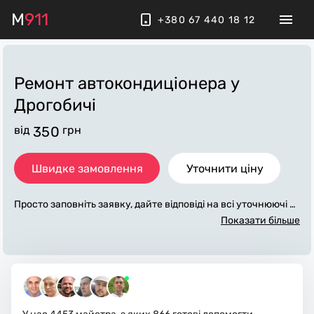
M
911
+380 67 440 18 12
Ремонт автокондиціонера
у
Дрогобичі
від
350
грн
Швидке замовлення
Уточнити ціну
Просто заповніть заявку, дайте відповіді на всі уточнюючі за
питання по «ремонт автокондиціонера». Ми зв'яжемося з в
Показати більше
ами протягом декількох хвилин. По максимуму заповнена
заявка, допоможе майстру назвати точну ціну у Дрогобичі,
яка в основному не зміниться після завершення всіх робіт.
За додаткову плату майстер може придбати потрібні матері
али. Виконавці стежать за чистотою та прибирають робоче
місце.