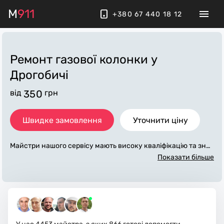
M
911
+380 67 440 18 12
Ремонт газової колонки
у
Дрогобичі
від
350
грн
Швидке замовлення
Уточнити ціну
Майстри нашого сервісу мають високу кваліфікацію та знач
ний досвід у обслуговуванні, діагностиці та ремонту газови
Показати більше
х колонок на дому різного ступеня складності. Є досвід рем
онту всіх брендів та моделей. Працюємо у місті Дрогобич та
передмісті з виїздом по Львівській області.