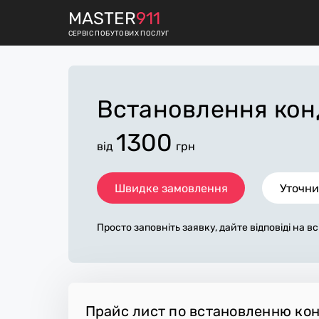
M
ASTER
911
СЕРВІС ПОБУТОВИХ ПОСЛУГ
Встановлення кон
1300
від
грн
Швидке замовлення
Уточни
Просто заповніть заявку, дайте відповіді на в
питання по «встановлення кондиціонера». М
з вами протягом декількох хвилин. По макси
а заявка, допоможе майстру назвати точну ці
ка в основному не зміниться після завершення
а додаткову плату майстер може придбати пот
Прайс лист по встановленню кон
ли. Виконавці стежать за чистотою та приби