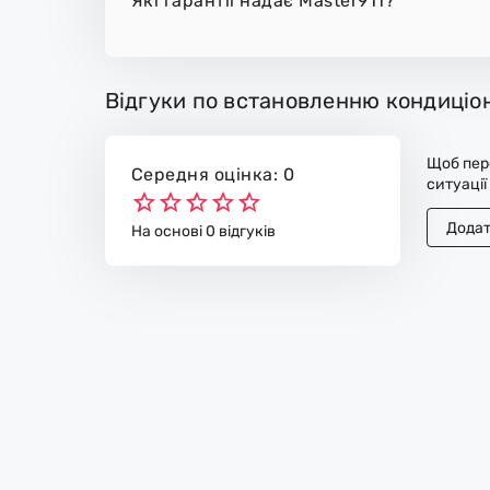
Які гарантії надає Master911?
Відгуки по встановленню кондиціон
Щоб пере
Середня оцінка: 0
ситуації
Додат
На основі 0 відгуків