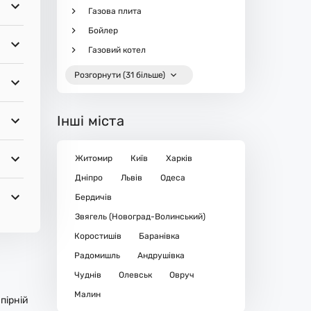
Газова плита
Бойлер
Газовий котел
Розгорнути (31 більше)
Інші міста
Житомир
Київ
Харків
Дніпро
Львів
Одеса
Бердичів
Звягель (Новоград-Волинський)
Коростишів
Баранівка
Радомишль
Андрушівка
Чуднів
Олевськ
Овруч
Малин
пірній