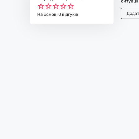
ситуації
Додат
На основі 0 відгуків