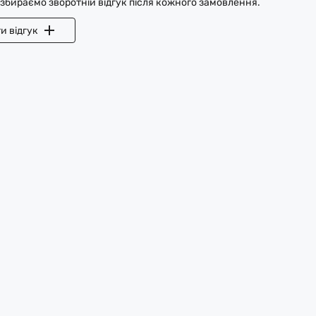
 збираємо зворотній відгук після кожного замовлення.
и відгук