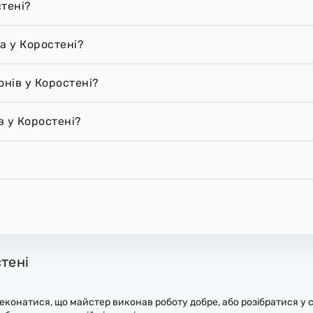
стені?
а у Коростені?
онів у Коростені?
в у Коростені?
тені
конатися, що майстер виконав роботу добре, або розібратися у с