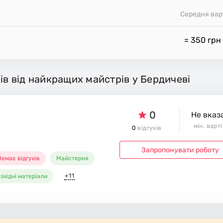
Середня вар
≈ 350
грн
ів від найкращих майстрів у Бердичеві
0
Не вказ
мін. варт
0
відгуків
Запропонувати роботу
емає відгуків
Майстерня
+11
зхідні матеріали