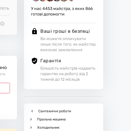
тість
У нас
4453
майстра, з яких
866
готові допомогти
Ваші гроші в безпеці
Ви можете оплачувати
лише після того, як майстер
виконає замовлення
Гарантія
ано
Більшість майстрів надають
гарантію на роботу від 2
ість
тижнів до 12 місяців
Сантехнічні роботи
Пральна машина
Холодильник