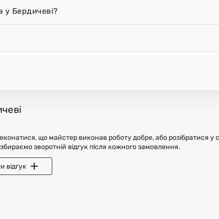
в у Бердичеві?
ичеві
конатися, що майстер виконав роботу добре, або розібратися у с
 збираємо зворотній відгук після кожного замовлення.
и відгук