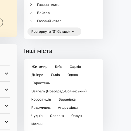
Газова плита
Бойлер
Газовий котел
Розгорнути (31 більше)
Інші міста
Житомир
Київ
Харків
Дніпро
Львів
Одеса
Коростень
Звягель (Новоград-Волинський)
Коростишів
Баранівка
Радомишль
Андрушівка
Чуднів
Олевськ
Овруч
Малин