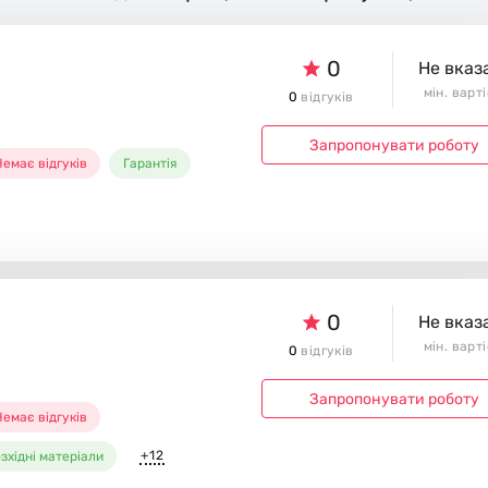
0
Не вказ
мін. варт
0
відгуків
Запропонувати роботу
емає відгуків
Гарантія
0
Не вказ
мін. варт
0
відгуків
Запропонувати роботу
емає відгуків
+12
зхідні матеріали