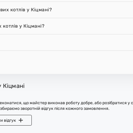
вих котлів у Кіцмані?
 котлів у Кіцмані?
у Кіцмані
конатися, що майстер виконав роботу добре, або розібратися у с
 збираємо зворотній відгук після кожного замовлення.
и відгук