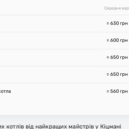
Середня вар
≈ 630
грн
≈ 600
грн
≈ 650
грн
≈ 650
грн
котла
≈ 560
грн
их котлів від найкращих майстрів у Кіцмані