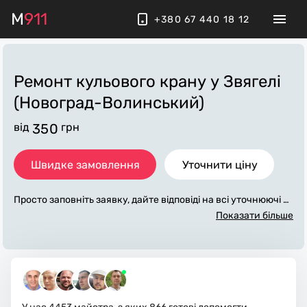
M
911
+380 67 440 18 12
Ремонт кульового крану
у Звягелі
(Новоград-Волинський)
від
350
грн
Швидке замовлення
Уточнити ціну
Просто заповніть заявку, дайте відповіді на всі уточнюючі за
питання по «ремонт кульового крану». Ми зв'яжемося з ва
Показати більше
ми протягом декількох хвилин. По максимуму заповнена з
аявка, допоможе майстру назвати точну ціну у Звягелі (Нов
оград-Волинський), яка в основному не зміниться після за
вершення всіх робіт. За додаткову плату майстер може при
дбати потрібні матеріали. Виконавці стежать за чистотою т
а прибирають робоче місце.