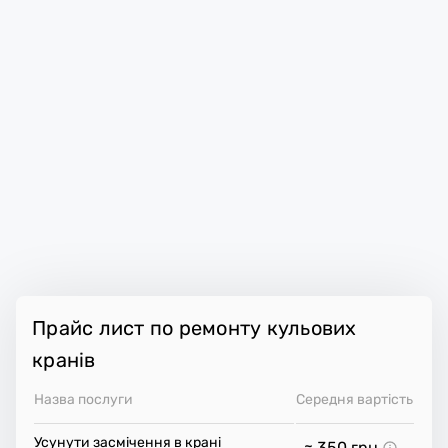
Прайс лист по ремонту кульових
кранів
Назва послуги
Середня вартість
Усунути засмічення в крані
≈ 350
грн