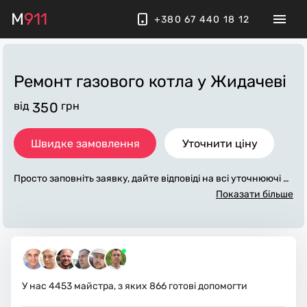
M
911
+380 67 440 18 12
Ремонт газового котла
у Жидачеві
від
350
грн
Швидке замовлення
Уточнити ціну
Просто заповніть заявку, дайте відповіді на всі уточнюючі за
питання по «ремонт газового котла». Ми зв'яжемося з вам
Показати більше
и протягом декількох хвилин. По максимуму заповнена зая
вка, допоможе майстру назвати точну ціну у Жидачеві, яка
в основному не зміниться після завершення всіх робіт. За д
одаткову плату майстер може придбати потрібні матеріали.
Виконавці стежать за чистотою та прибирають робоче місц
е.
У нас
4453
майстра, з яких
866
готові допомогти