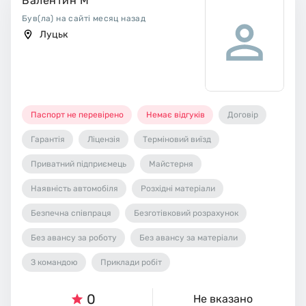
Валентин М
Був(ла) на сайті месяц назад
Луцьк
Паспорт не перевірено
Немає відгуків
Договір
Гарантія
Ліцензія
Терміновий виїзд
Приватний підприємець
Майстерня
Наявність автомобіля
Розхідні матеріали
Безпечна співпраця
Безготівковий розрахунок
Без авансу за роботу
Без авансу за матеріали
З командою
Приклади робіт
0
Не вказано