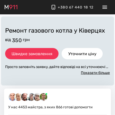
M
911
+380 67 440 18 12
Ремонт газового котла
у Ківерцях
від
350
грн
Швидке замовлення
Уточнити ціну
Просто заповніть заявку, дайте відповіді на всі уточнюючі за
питання по «ремонт газового котла». Ми зв'яжемося з вам
Показати більше
и протягом декількох хвилин. По максимуму заповнена зая
вка, допоможе майстру назвати точну ціну у Ківерцях, яка
в основному не зміниться після завершення всіх робіт. За д
одаткову плату майстер може придбати потрібні матеріали.
Виконавці стежать за чистотою та прибирають робоче місц
е.
У нас
4453
майстра, з яких
866
готові допомогти