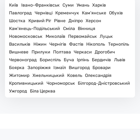
Київ
домовилися, погано те
Івано-Франківськ
Суми
Умань
Усе гарно щільно
Харків
що кусаються ціни
прилягло. роботою і
Павлоград
Чернівці
Кременчук
Кам'янське
Обухів
заміна мотора на
ціною задоволений.
Шостка
Кривий Ріг
Рівне
Дніпро
Херсон
холодильнику 2600 і
Також одержав пів
Кам'янець-Подільський
Сміла
Вінниця
виїзд майстра 150 грн,
року гарантій на
Новомосковськ
Миколаїв
Первомайськ
Луцьк
можна хоча б зробити
виконану роботу.
Васильків
Ніжин
Чернігів
Фастів
Нікополь
Тернопіль
знижку)) А так в
Рекомендуватиму їх
принципі всім
своїм сусідам і друзям.
Вишневе
Прилуки
Полтава
Черкаси
Дрогобич
задоволена
Червоноград
Бориспіль
Буча
Ірпінь
Бердичів
Львів
Боярка
Запоріжжя
Ізмаїл
Вишгород
Бровари
Житомир
Хмельницький
Ковель
Олександрія
Кропивницький
Чорноморськ
Білгород-Дністровський
Ужгород
Біла Церква