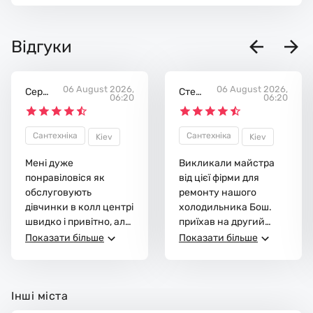
Відгуки
06 August 2026,
06 August 2026,
Сергі
Степа
06:20
06:20
й
н
Сантехніка
Сантехніка
Kiev
Kiev
Мені дуже
Викликали майстра
понравіловіся як
від цієї фірми для
обслуговують
ремонту нашого
дівчинки в колл центрі
холодильника Бош.
швидко і привітно, але
приїхав на другий
єдино що не
день як і домовлялись,
Показати більше
Показати більше
сподобалося - то що
замінив ущільнювач (у
не говорять ціни!
цієї компанії можна
Майстер передзвонив
придбати їх за
Інші міста
швидко і приїхав в той
набагато нижчою
день на який
ціною ніж у магазині).