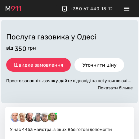
M
911
+380 67 440 18 12
Послуга газовика
у Одесі
від
350
грн
Швидке замовлення
Уточнити ціну
Просто заповніть заявку, дайте відповіді на всі уточнюючі за
питання по «послуга газовика». Ми зв'яжемося з вами прот
Показати більше
ягом декількох хвилин. По максимуму заповнена заявка, д
опоможе майстру назвати точну ціну у Одесі, яка в основно
му не зміниться після завершення всіх робіт. За додаткову
плату майстер може придбати потрібні матеріали. Виконав
ці стежать за чистотою та прибирають робоче місце.
У нас
4453
майстра, з яких
866
готові допомогти