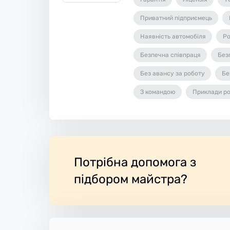
Приватний підприємець
Наявність автомобіля
Ро
Безпечна співпраця
Без
Без авансу за роботу
Бе
З командою
Приклади ро
Потрібна допомога з
підбором майстра?