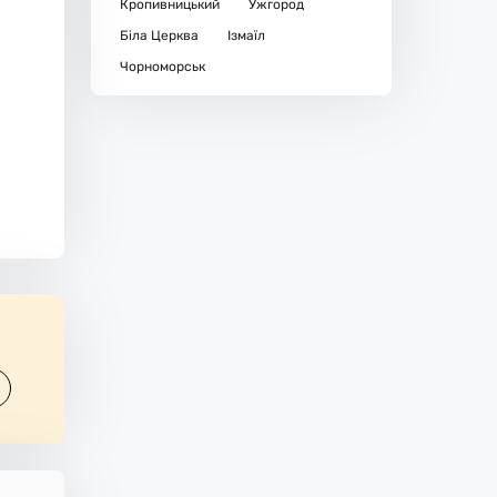
Кропивницький
Ужгород
Біла Церква
Ізмаїл
Чорноморськ