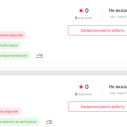
0
Не вказ
мін. варт
0
відгуків
Запропонувати роботу
емає відгуків
Майстерня
+10
зхідні матеріали
0
Не вказ
мін. варт
0
відгуків
Запропонувати роботу
ає відгуків
+12
з авансу за матеріали