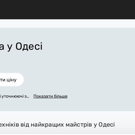
ка
у Одесі
ти ціну
сі уточнюючі за
Показати більше
мося з вами пр
внена заявка,
, яка в основн
. За додаткову
ехніків від найкращих майстрів у Одесі
іали. Виконав
 місце.