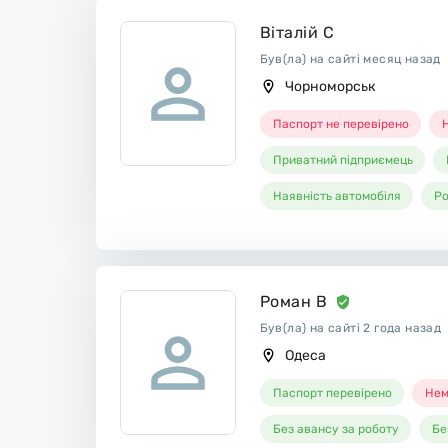
Віталій С
Був(ла) на сайті месяц назад
Чорноморськ
Паспорт не перевірено
Н
Приватний підприємець
Наявність автомобіля
Ро
Роман В
Був(ла) на сайті 2 года назад
Одеса
Паспорт перевірено
Нем
Без авансу за роботу
Бе