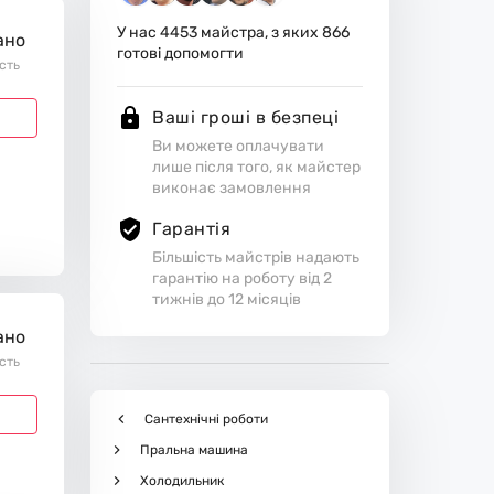
У нас
4453
майстра, з яких
866
ано
готові допомогти
ість
Ваші гроші в безпеці
Ви можете оплачувати
лише після того, як майстер
виконає замовлення
Гарантія
Більшість майстрів надають
гарантію на роботу від 2
тижнів до 12 місяців
ано
ість
Сантехнічні роботи
Пральна машина
Холодильник