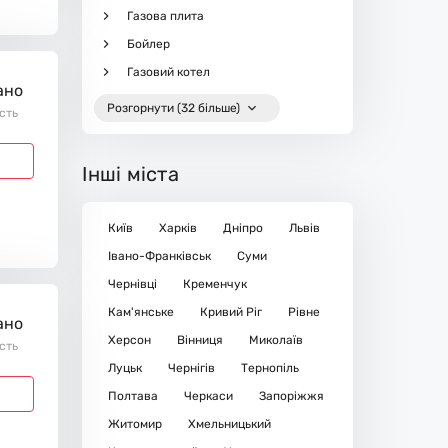
Газова плита
Бойлер
Газовий котел
ано
Розгорнути (32 більше)
ість
Інші міста
Київ
Харків
Дніпро
Львів
Івано-Франківськ
Суми
Чернівці
Кременчук
Кам'янське
Кривий Ріг
Рівне
ано
Херсон
Вінниця
Миколаїв
ість
Луцьк
Чернігів
Тернопіль
Полтава
Черкаси
Запоріжжя
Житомир
Хмельницький