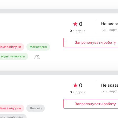
0
Не вказ
мін. варт
0
відгуків
Запропонувати роботу
емає відгуків
Майстерня
+11
зхідні матеріали
0
Не вказ
мін. варт
0
відгуків
Запропонувати роботу
емає відгуків
Договір
ерміновий виїзд