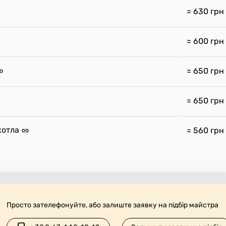
≈ 630
грн
≈ 600
грн
≈ 650
грн
≈ 650
грн
котла
≈ 560
грн
Просто зателефонуйте, або залиште заявку на підбір майстра