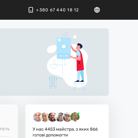
+380 67 440 18 12
тість
У нас
4453
майстра, з яких
866
готові допомогти