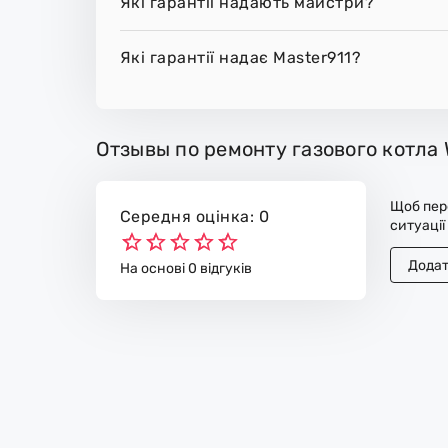
Які гарантії надають майстри?
Які гарантії надає Master911?
Отзывы по ремонту газового котла 
Щоб пере
Середня оцінка: 0
ситуації
Додат
На основі 0 відгуків