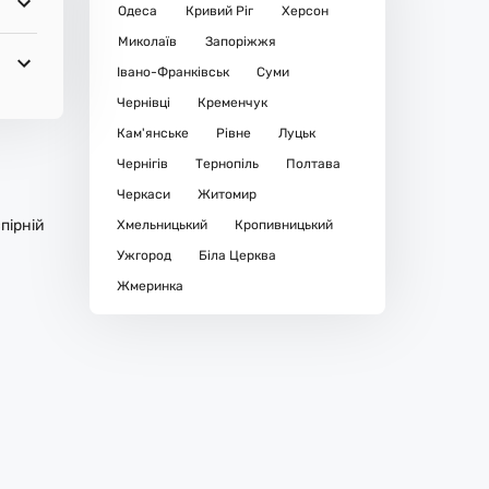
Одеса
Кривий Ріг
Херсон
Миколаїв
Запоріжжя
Івано-Франківськ
Суми
Чернівці
Кременчук
Кам'янське
Рівне
Луцьк
Чернігів
Тернопіль
Полтава
Черкаси
Житомир
пірній
Хмельницький
Кропивницький
Ужгород
Біла Церква
Жмеринка