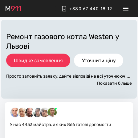
M
911
+380 67 440 18 12
Ремонт газового котла Westen
у
Львові
Швидке замовлення
Уточнити ціну
Просто заповніть заявку, дайте відповіді на всі уточнюючі за
питання по «ремонт газового котла westen». Ми зв'яжемос
Показати більше
я з вами протягом декількох хвилин. По максимуму заповн
ена заявка, допоможе майстру назвати точну ціну у Львові,
яка в основному не зміниться після завершення всіх робіт.
За додаткову плату майстер може придбати потрібні матері
али. Виконавці стежать за чистотою та прибирають робоче
місце.
У нас
4453
майстра, з яких
866
готові допомогти